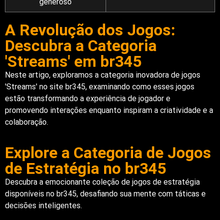
generoso
A Revolução dos Jogos:
Descubra a Categoria
'Streams' em br345
Neste artigo, exploramos a categoria inovadora de jogos
'Streams' no site br345, examinando como esses jogos
estão transformando a experiência de jogador e
promovendo interações enquanto inspiram a criatividade e a
colaboração.
Explore a Categoria de Jogos
de Estratégia no br345
Descubra a emocionante coleção de jogos de estratégia
disponíveis no br345, desafiando sua mente com táticas e
decisões inteligentes.