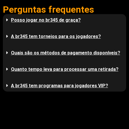
Perguntas frequentes
Posso jogar no br345 de graça?
A br345 tem torneios para os jogadores?
Quais são os métodos de pagamento disponíveis?
Quanto tempo leva para processar uma retirada?
A br345 tem programas para jogadores VIP?